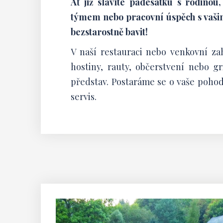
Ať již slavíte padesátku s rodinou
týmem nebo pracovní úspěch s vašim
bezstarostně bavit!
V naší restauraci nebo venkovní za
hostiny, rauty, občerstvení nebo gr
představ. Postaráme se o vaše pohodl
servis.