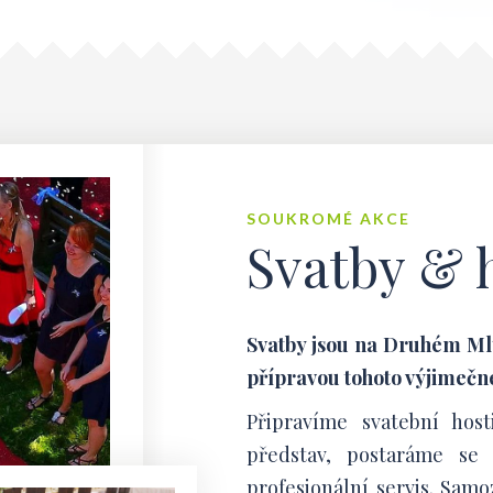
SOUKROMÉ AKCE
Svatby & 
Svatby jsou na Druhém Mlý
přípravou tohoto výjimeč
Připravíme svatební hos
představ, postaráme se 
profesionální servis. Samo