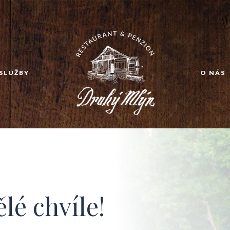
SLUŽBY
O NÁS
ělé chvíle!