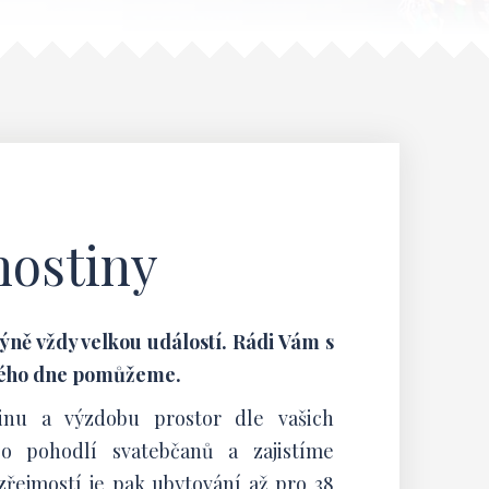
hostiny
ně vždy velkou událostí. Rádi Vám s
ného dne pomůžeme.
tinu a výzdobu prostor dle vašich
o pohodlí svatebčanů a zajistíme
zřejmostí je pak ubytování až pro 38