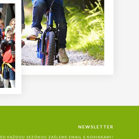
NEWSLETTER
ŘED KAŽDOU SEZÓNOU ZAŠLEME EMAIL S NOVINKAMI!