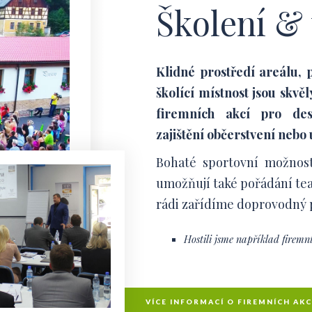
Školení &
Klidné prostředí areálu, 
školící místnost jsou skv
firemních akcí pro des
zajištění občerstvení nebo
Bohaté sportovní možnost
umožňují také pořádání tea
rádi zařídíme doprovodný p
Hostili jsme například firemn
VÍCE INFORMACÍ O FIREMNÍCH AK