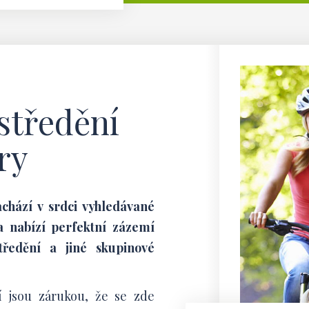
středění
ry
chází v srdci vyhledávané
a nabízí perfektní zázemí
středění a jiné skupinové
í jsou zárukou, že se zde