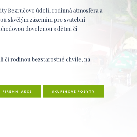
lity Bezručovo údolí, rodinná atmosféra a
jsou skvělým zázemím pro svatební
pohodovou dovolenou s dětmi či
li či rodinou bezstarostné chvíle, na
FIREMNÍ AKCE
SKUPINOVÉ POBYTY