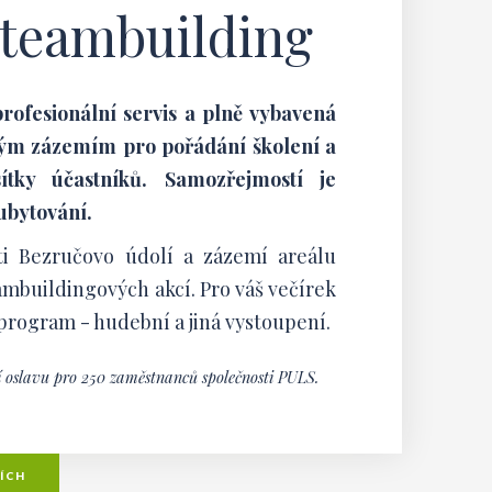
 teambuilding
profesionální servis a plně vybavená
ělým zázemím pro pořádání školení a
ítky účastníků. Samozřejmostí je
 ubytování.
i Bezručovo údolí a zázemí areálu
mbuildingových akcí. Pro váš večírek
rogram - hudební a jiná vystoupení.
í oslavu pro 250 zaměstnanců společnosti PULS.
CÍCH