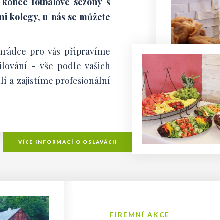
, konec fotbalové sezóny s
i kolegy, u nás se můžete
hrádce pro vás připravíme
ilování - vše podle vašich
í a zajistíme profesionální
VÍCE INFORMACÍ O OSLAVÁCH
FIREMNÍ AKCE