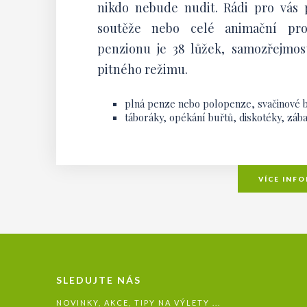
nikdo nebude nudit. Rádi pro vás p
soutěže nebo celé animační pro
penzionu je 38 lůžek, samozřejmostí
pitného režimu.
plná penze nebo polopenze, svačinové b
táboráky, opékání buřtů, diskotéky, záb
VÍCE INF
SLEDUJTE NÁS
NOVINKY, AKCE, TIPY NA VÝLETY ...