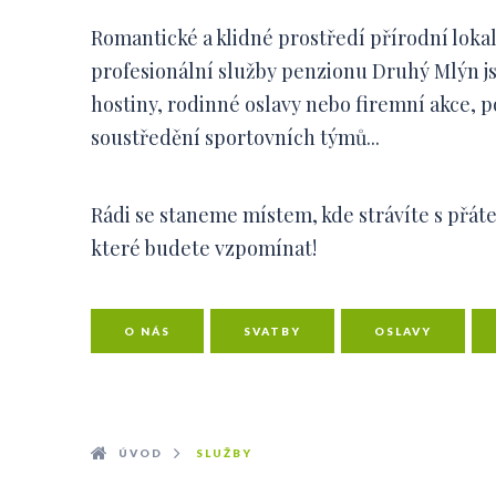
Romantické a klidné prostředí přírodní loka
profesionální služby penzionu Druhý Mlýn 
hostiny, rodinné oslavy nebo firemní akce, 
soustředění sportovních týmů...
Rádi se staneme místem, kde strávíte s přáte
které budete vzpomínat!
O NÁS
SVATBY
OSLAVY
ÚVOD
SLUŽBY