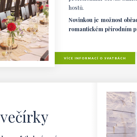
hostů.
Novinkou je možnost obřad
romantickém přírodním pr
VÍCE INFORMACÍ O SVATBÁCH
 večírky