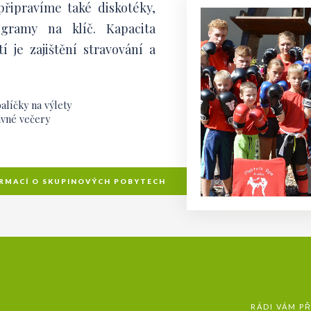
řipravíme také diskotéky,
gramy na klíč. Kapacita
 je zajištění stravování a
alíčky na výlety
avné večery
ORMACÍ O SKUPINOVÝCH POBYTECH
RÁDI VÁM P