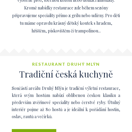
výborné pivo, točenou kofolu nebo domácí limonády.
Kromě nabídky restaurace zde během sezóny
připravujeme speciality přímo z grilu nebo udírny. Pro děti
tu máme opravdu krásný dětský koutek s hradem,
hřištěm, pískovištěm či trampolínou...
RESTAURANT DRUHÝ MLÝN
Tradiční česká kuchyně
Součástí areálu Druhý Mlýn je tradiční výletní restaurace,
která svým hostům nabízí oblíbenou českou klasiku a
především zvěřinové speciality nebo čerstvé ryby. Útulný
interiér pojme až 80 hostů a je ideální k pořádání hostin,
oslav, rautů a večírků.