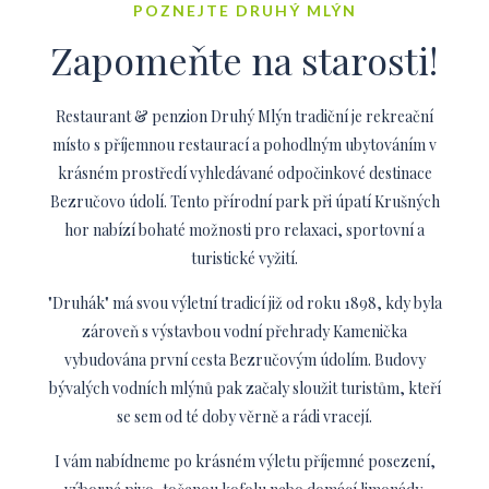
POZNEJTE DRUHÝ MLÝN
Zapomeňte na starosti!
Restaurant & penzion Druhý Mlýn tradiční je rekreační
místo s příjemnou restaurací a pohodlným ubytováním v
krásném prostředí vyhledávané odpočinkové destinace
Bezručovo údolí. Tento přírodní park při úpatí Krušných
hor nabízí bohaté možnosti pro relaxaci, sportovní a
turistické vyžití.
"Druhák" má svou výletní tradicí již od roku 1898, kdy byla
zároveň s výstavbou vodní přehrady Kamenička
vybudována první cesta Bezručovým údolím. Budovy
bývalých vodních mlýnů pak začaly sloužit turistům, kteří
se sem od té doby věrně a rádi vracejí.
I vám nabídneme po krásném výletu příjemné posezení,