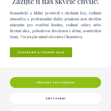
Zažijte u nás skvělé chvíle!
Romantické a klidné prostředí s okolními lesy, rodinná
atmosféra a profesionální služby penzionu jsou skvělým
zázemím pro svatební hostiny, rodinné oslavy nebo
firemní akce, pohodovou dovolenou s dětmi, soustředění
týmů... Vše jen pár minut od centra Chomutova.
SOUKROMÉ A FIREMNÍ AKCE
VŠECHNY FOTOGRAFIE
UBYTOVÁNÍ