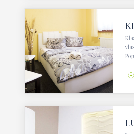
K
Kla
vla
Pop
L