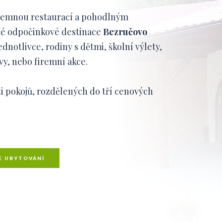
říjemnou restaurací a pohodlným
né odpočinkové destinace
Bezručovo
dnotlivce, rodiny s dětmi, školní výlety,
vy, nebo firemní akce.
i pokojů, rozdělených do tří cenových
E UBYTOVÁNÍ