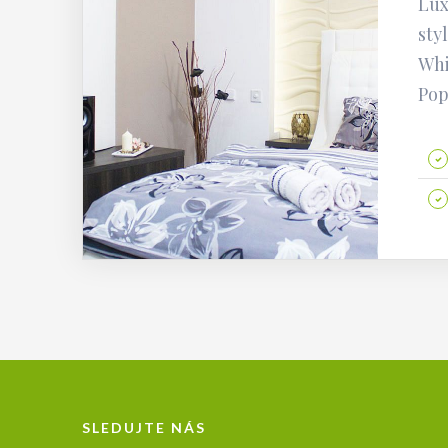
Lux
sty
Whi
Pop
SLEDUJTE NÁS