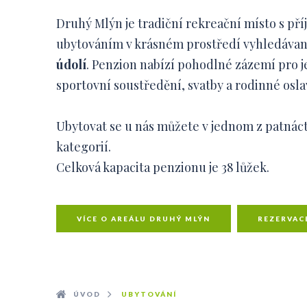
Druhý Mlýn je tradiční rekreační místo s p
ubytováním v krásném prostředí vyhledáva
údolí
. Penzion nabízí pohodlné zázemí pro je
sportovní soustředění, svatby a rodinné osla
Ubytovat se u nás můžete v jednom z patnáct
kategorií.
Celková kapacita penzionu je 38 lůžek.
VÍCE O AREÁLU DRUHÝ MLÝN
REZERVAC
ÚVOD
UBYTOVÁNÍ