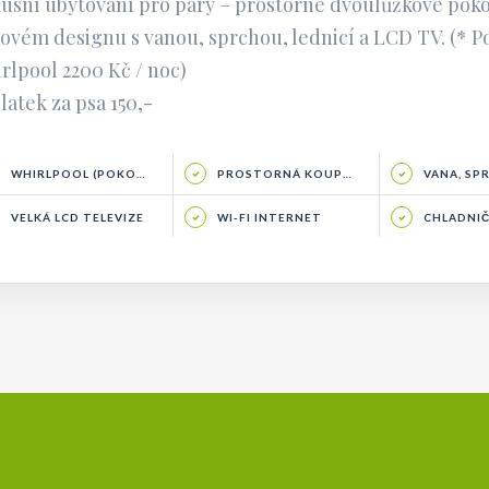
usní ubytování pro páry – prostorné dvoulůžkové poko
lovém designu s vanou, sprchou, lednicí a LCD TV. (* Pok
rlpool 2200 Kč / noc)
latek za psa 150,-
WHIRLPOOL (POKOJ Č.1)
PROSTORNÁ KOUPELNA
VANA, SPR
VELKÁ LCD TELEVIZE
WI-FI INTERNET
CHLADNI