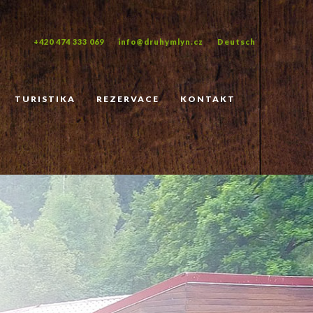
+420 474 333 069
info@druhymlyn.cz
Deutsch
TURISTIKA
REZERVACE
KONTAKT