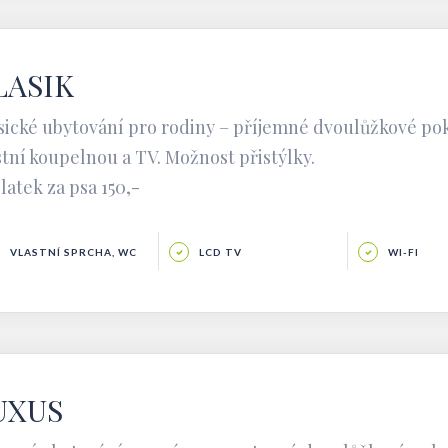
LASIK
sické ubytování pro rodiny – příjemné dvoulůžkové pok
stní koupelnou a TV. Možnost přistýlky.
latek za psa 150,-
VLASTNÍ SPRCHA, WC
LCD TV
WI-FI
UXUS