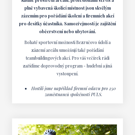
Klidné prostředí areálu, profesionální servis a
plně vybavená školící místnost jsou skvělým
zázemím pro pořádání školení a firemních akcí
pro desítky účastníků. Samozřejmostí je zajištění
občerstvení nebo ubytování.
Bohaté sportovní možnosti Bezručovo údolí a
zázemí areálu umožňují také pořádání
teambuildingových akcí. Pro váš večírek rádi
zařídíme doprovodný program - hudební a jiná
vystoupení.
Hostili jsme například firemní oslavu pro 250
zaměstnanců společnosti PULS.