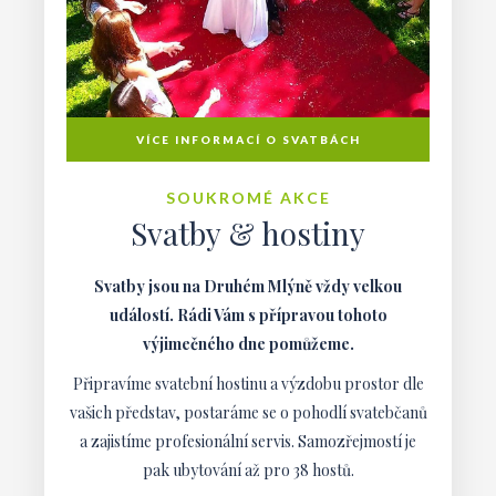
VÍCE INFORMACÍ O SVATBÁCH
SOUKROMÉ AKCE
Svatby & hostiny
Svatby jsou na Druhém Mlýně vždy velkou
událostí. Rádi Vám s přípravou tohoto
výjimečného dne pomůžeme.
Připravíme svatební hostinu a výzdobu prostor dle
vašich představ, postaráme se o pohodlí svatebčanů
a zajistíme profesionální servis. Samozřejmostí je
pak ubytování až pro 38 hostů.