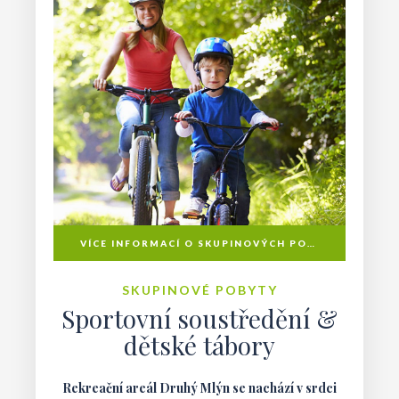
VÍCE INFORMACÍ O SKUPINOVÝCH POBYTECH
SKUPINOVÉ POBYTY
Sportovní soustředění &
dětské tábory
Rekreační areál Druhý Mlýn se nachází v srdci